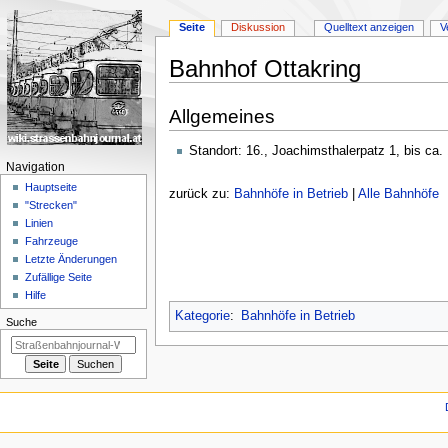
Seite
Diskussion
Quelltext anzeigen
V
Bahnhof Ottakring
Zur
Zur
Allgemeines
Navigation
Suche
springen
springen
Standort: 16., Joachimsthalerpatz 1, bis ca
N
Navigation
a
Hauptseite
zurück zu:
Bahnhöfe in Betrieb
|
Alle Bahnhöfe
"Strecken"
v
Linien
i
Fahrzeuge
g
Letzte Änderungen
a
Zufällige Seite
Hilfe
t
Kategorie
:
Bahnhöfe in Betrieb
i
Suche
o
n
s
m
e